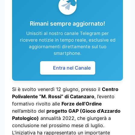
Rimani sempre aggiornato!
Unisciti al nostro canale Telegram per
ricevere notizie in tempo reale, esclusive ed
aggiornamenti direttamente sul tuo
smartphone.
Entra nel Canale
Si è svolto venerdì 12 giugno, presso il
Centro
Polivalente “M. Rossi” di Catanzaro
, l’evento
formativo rivolto alle
Forze dell’Ordine
nell’ambito del
progetto GAP (Gioco d’Azzardo
Patologico)
annualità 2022, che giungerà a
conclusione nel prossimo mese di luglio.
L’iniziativa ha rappresentato un importante