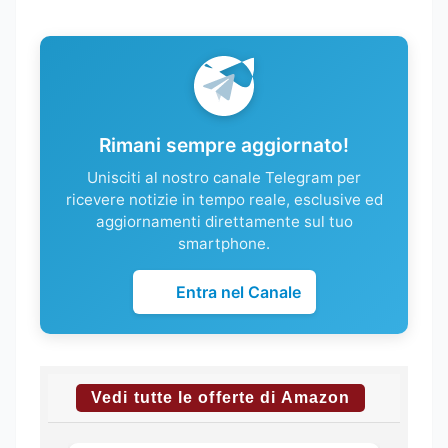
Rimani sempre aggiornato!
Unisciti al nostro canale Telegram per
ricevere notizie in tempo reale, esclusive ed
aggiornamenti direttamente sul tuo
smartphone.
Entra nel Canale