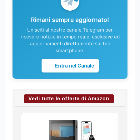
Rimani sempre aggiornato!
Unisciti al nostro canale Telegram per
ricevere notizie in tempo reale, esclusive ed
aggiornamenti direttamente sul tuo
smartphone.
Entra nel Canale