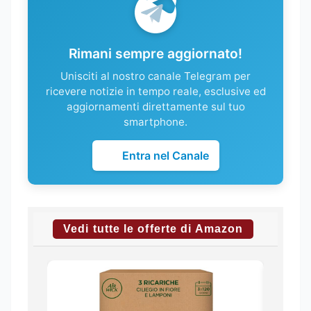
Rimani sempre aggiornato!
Unisciti al nostro canale Telegram per
ricevere notizie in tempo reale, esclusive ed
aggiornamenti direttamente sul tuo
smartphone.
Entra nel Canale