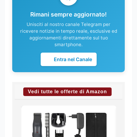
Rimani sempre aggiornato!
Unisciti al nostro canale Telegram per
ricevere notizie in tempo reale, esclusive ed
aggiornamenti direttamente sul tuo
smartphone.
Entra nel Canale