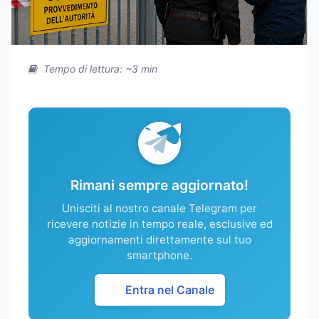
Tempo di lettura: ~3 min
Rimani sempre aggiornato!
Unisciti al nostro canale Telegram per
ricevere notizie in tempo reale, esclusive ed
aggiornamenti direttamente sul tuo
smartphone.
Entra nel Canale