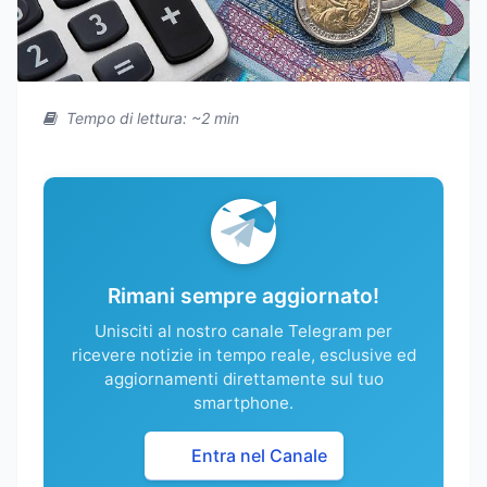
Tempo di lettura: ~2 min
Rimani sempre aggiornato!
Unisciti al nostro canale Telegram per
ricevere notizie in tempo reale, esclusive ed
aggiornamenti direttamente sul tuo
smartphone.
Entra nel Canale