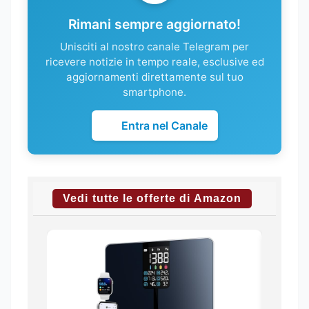
Rimani sempre aggiornato!
Unisciti al nostro canale Telegram per
ricevere notizie in tempo reale, esclusive ed
aggiornamenti direttamente sul tuo
smartphone.
Entra nel Canale