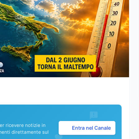
r ricevere notizie in
Entra nel Canale
menti direttamente sul