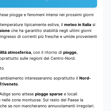
tese piogge e fenomeni intensi nei prossimi giorni
temperature tipicamente estive, il
meteo in Italia
si
ssione
che ha garantito stabilità negli ultimi giorni
ll’ingresso di correnti più fresche e umide provenienti
ilità atmosferica
, con il ritorno di
piogge
,
prattutto sulle regioni del Centro-Nord.
eto
 cambiamento interesseranno soprattutto il
Nord-
Triveneto
.
o Adige sono attese
piogge sparse
e locali
 e nelle zone montuose. Sul resto del Paese la
 anche se non mancheranno annuvolamenti irregolari.