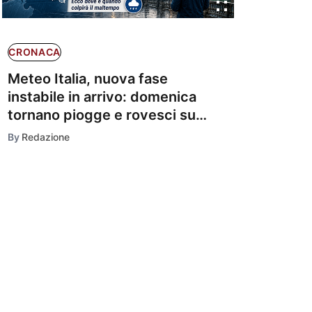
CRONACA
Meteo Italia, nuova fase
instabile in arrivo: domenica
tornano piogge e rovesci su
molte regioni
By
Redazione