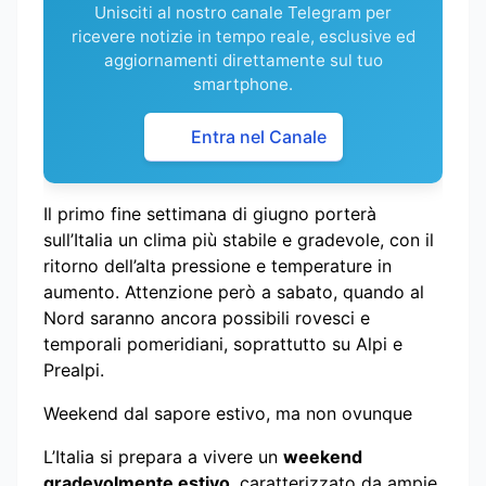
Unisciti al nostro canale Telegram per
ricevere notizie in tempo reale, esclusive ed
aggiornamenti direttamente sul tuo
smartphone.
Entra nel Canale
Il primo fine settimana di giugno porterà
sull’Italia un clima più stabile e gradevole, con il
ritorno dell’alta pressione e temperature in
aumento. Attenzione però a sabato, quando al
Nord saranno ancora possibili rovesci e
temporali pomeridiani, soprattutto su Alpi e
Prealpi.
Weekend dal sapore estivo, ma non ovunque
L’Italia si prepara a vivere un
weekend
gradevolmente estivo
, caratterizzato da ampie