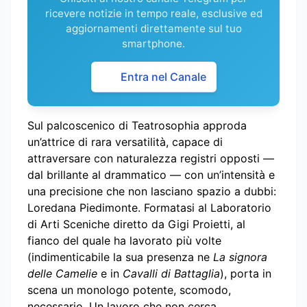
ricevere notizie in tempo reale, esclusive ed
aggiornamenti direttamente sul tuo
smartphone.
Entra nel Canale
Sul palcoscenico di Teatrosophia approda
un’attrice di rara versatilità, capace di
attraversare con naturalezza registri opposti —
dal brillante al drammatico — con un’intensità e
una precisione che non lasciano spazio a dubbi:
Loredana Piedimonte. Formatasi al Laboratorio
di Arti Sceniche diretto da Gigi Proietti, al
fianco del quale ha lavorato più volte
(indimenticabile la sua presenza ne
La signora
delle Camelie
e in
Cavalli di Battaglia
), porta in
scena un monologo potente, scomodo,
necessario. Un lavoro che non cerca