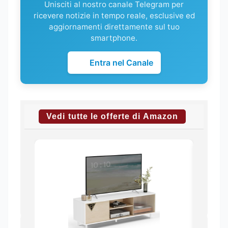
Unisciti al nostro canale Telegram per
ricevere notizie in tempo reale, esclusive ed
aggiornamenti direttamente sul tuo
smartphone.
Entra nel Canale