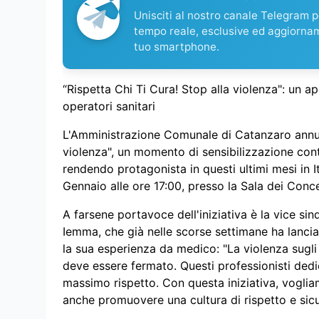
Unisciti al nostro canale Telegram pe
tempo reale, esclusive ed aggiorna
tuo smartphone.
“Rispetta Chi Ti Cura! Stop alla violenza": un a
operatori sanitari
L'Amministrazione Comunale di Catanzaro annunc
violenza", un momento di sensibilizzazione contr
rendendo protagonista in questi ultimi mesi in Ita
Gennaio alle ore 17:00, presso la Sala dei Conce
A farsene portavoce dell'iniziativa è la vice si
Iemma, che già nelle scorse settimane ha lancia
la sua esperienza da medico: "La violenza sugli
deve essere fermato. Questi professionisti dedica
massimo rispetto. Con questa iniziativa, voglia
anche promuovere una cultura di rispetto e sicure