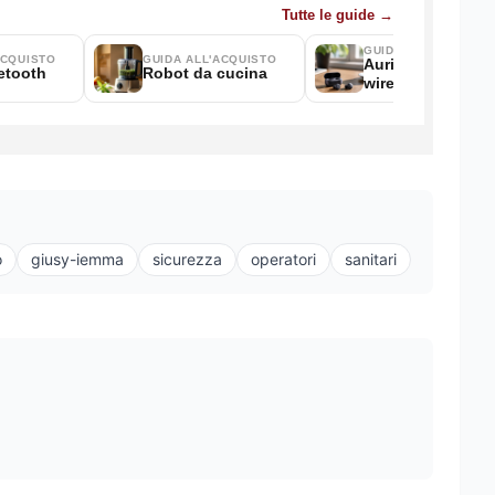
o
giusy-iemma
sicurezza
operatori
sanitari