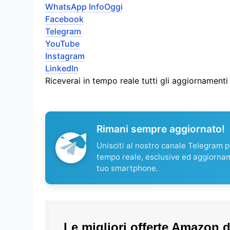
WhatsApp InfoOggi
Facebook
Telegram
YouTube
Instagram
LinkedIn
Riceverai in tempo reale tutti gli aggiornament
Rimani sempre aggiornato!
Unisciti al nostro canale Telegram pe
tempo reale, esclusive ed aggiorna
tuo smartphone.