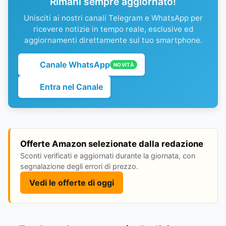
Rimani sempre aggiornato!
Unisciti ai nostri canali Telegram e WhatsApp per
ricevere notizie in tempo reale, esclusive ed
aggiornamenti direttamente sul tuo smartphone.
Canale WhatsApp
NOVITÀ
Entra nel Canale
Offerte Amazon selezionate dalla redazione
Sconti verificati e aggiornati durante la giornata, con
segnalazione degli errori di prezzo.
Vedi le offerte di oggi