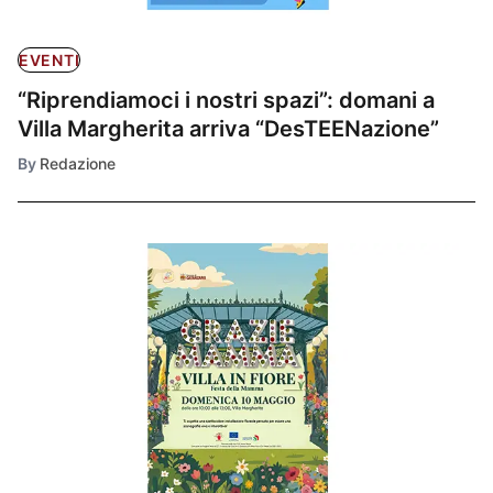
EVENTI
“Riprendiamoci i nostri spazi”: domani a
Villa Margherita arriva “DesTEENazione”
By
Redazione