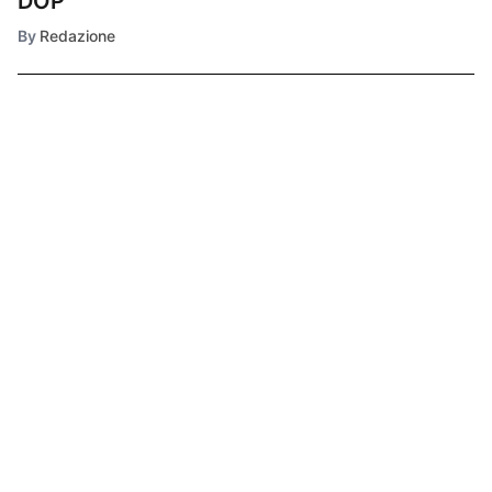
DOP
By
Redazione
Ultimissime
1
CRONACA
Vigili del Fuoco
di Cosenza,
funzionari
conseguono il
2
Master UNICAL
in Protezione