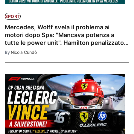
SPORT
Mercedes, Wolff svela il problema ai
motori dopo Spa: "Mancava potenza a
tutte le power unit". Hamilton penalizzato,
Leclerc guarda già all'Ungheria
By
Nicola Cundò