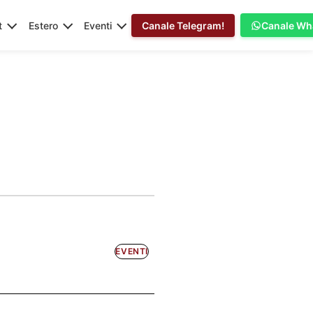
t
Estero
Eventi
Canale Telegram!
Canale Wh
EVENTI