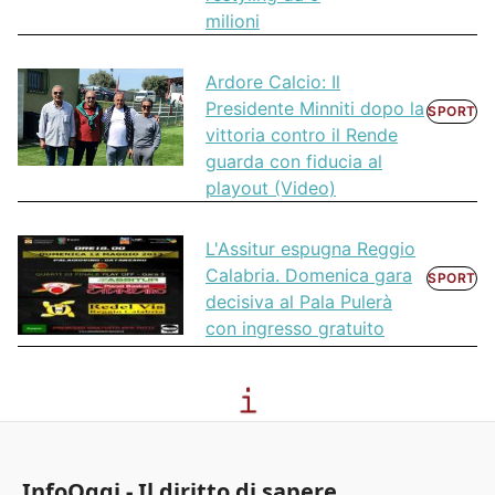
milioni
Ardore Calcio: Il
Presidente Minniti dopo la
SPORT
vittoria contro il Rende
guarda con fiducia al
playout (Video)
L'Assitur espugna Reggio
Calabria. Domenica gara
SPORT
decisiva al Pala Pulerà
con ingresso gratuito
InfoOggi - Il diritto di sapere