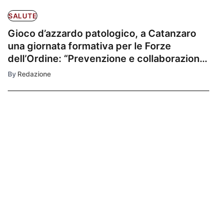
SALUTE
Gioco d’azzardo patologico, a Catanzaro
una giornata formativa per le Forze
dell’Ordine: “Prevenzione e collaborazione
per contrastare un fenomeno sociale”
By
Redazione
Ultimissime
1
PUBBLICA
ISTRUZIONE