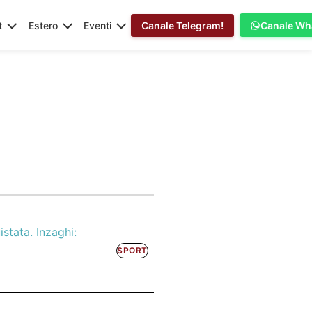
t
Estero
Eventi
Canale Telegram!
Canale Wh
stata. Inzaghi:
SPORT