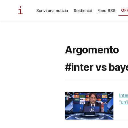
OF
Scrivi una notizia
Sostienici
Feed RSS
Argomento
#inter vs bay
Inte
“un’