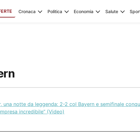
FERTE
Cronaca
Politica
Economia
Salute
Spor
ern
r, una notte da leggenda: 2-2 col Bayern e semifinale conqui
impresa incredibile” (Video)