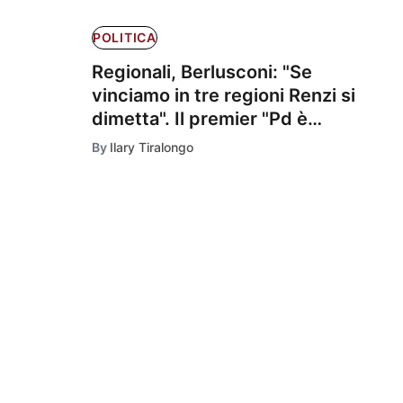
POLITICA
Regionali, Berlusconi: "Se
vinciamo in tre regioni Renzi si
dimetta". Il premier "Pd è
legalità"
By
Ilary Tiralongo