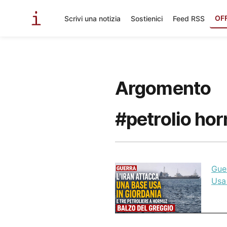
OF
Scrivi una notizia
Sostienici
Feed RSS
Argomento
#petrolio ho
Guer
Usa 