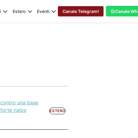
t
Estero
Eventi
Canale Telegram!
Canale Wh
li contro una base
forte rialzo
ESTERO