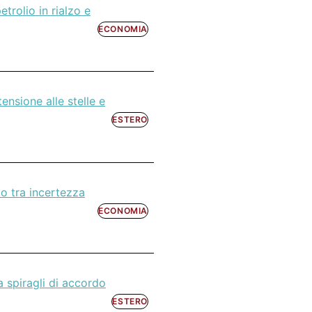
trolio in rialzo e
ECONOMIA
nsione alle stelle e
ESTERO
zo tra incertezza
ECONOMIA
a spiragli di accordo
ESTERO