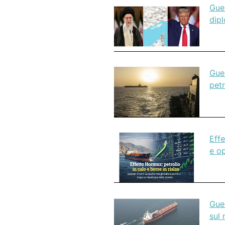
Guer
dipl
Guer
petr
Effe
e o
Guer
sul 