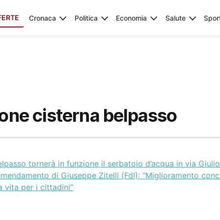
FERTE
Cronaca
Politica
Economia
Salute
Spor
ione cisterna belpasso
lpasso tornerà in funzione il serbatoio d’acqua in via Giuli
mendamento di Giuseppe Zitelli (FdI): “Miglioramento concr
a vita per i cittadini”