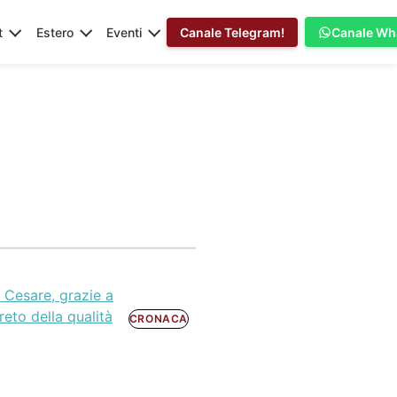
t
Estero
Eventi
Canale Telegram!
Canale Wh
o Cesare, grazie a
eto della qualità
CRONACA