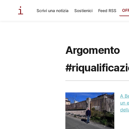
OF
Scrivi una notizia
Sostienici
Feed RSS
Argomento
#riqualificaz
A Be
un e
dell