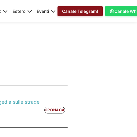
t
Estero
Eventi
Canale Telegram!
Canale Wh
edia sulle strade
CRONACA