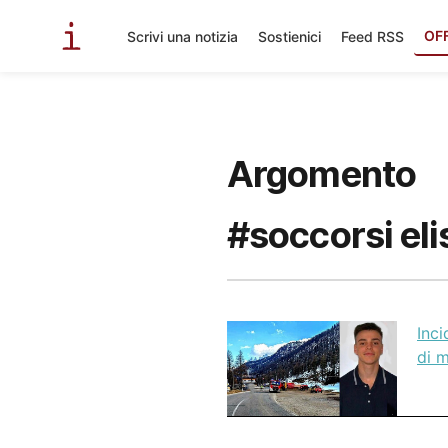
OF
Scrivi una notizia
Sostienici
Feed RSS
Argomento
#soccorsi eli
Inci
di 