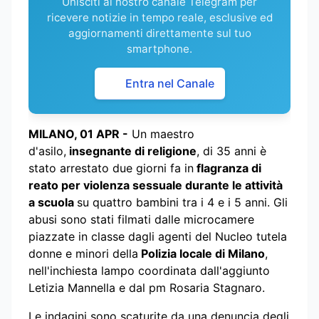
Unisciti al nostro canale Telegram per
ricevere notizie in tempo reale, esclusive ed
aggiornamenti direttamente sul tuo
smartphone.
Entra nel Canale
MILANO, 01 APR -
Un maestro
d'asilo,
insegnante di religione
, di 35 anni è
stato arrestato due giorni fa in
flagranza di
reato per violenza sessuale durante le attività
a scuola
su quattro bambini tra i 4 e i 5 anni. Gli
abusi sono stati filmati dalle microcamere
piazzate in classe dagli agenti del Nucleo tutela
donne e minori della
Polizia locale di Milano
,
nell'inchiesta lampo coordinata dall'aggiunto
Letizia Mannella e dal pm Rosaria Stagnaro.
Le indagini sono scaturite da una denuncia degli