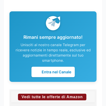
Rimani sempre aggiornato!
Unisciti al nostro canale Telegram per
ricevere notizie in tempo reale, esclusive ed
aggiornamenti direttamente sul tuo
smartphone.
Entra nel Canale