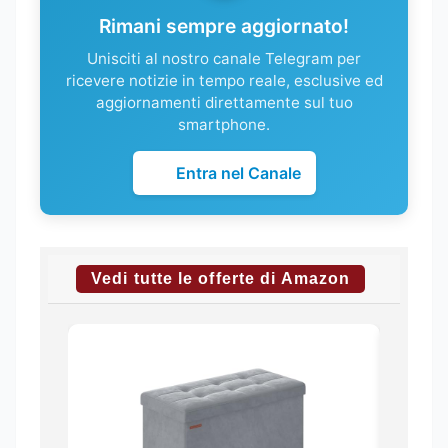
Rimani sempre aggiornato!
Unisciti al nostro canale Telegram per
ricevere notizie in tempo reale, esclusive ed
aggiornamenti direttamente sul tuo
smartphone.
Entra nel Canale