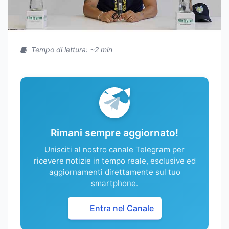
Tempo di lettura: ~2 min
Rimani sempre aggiornato!
Unisciti al nostro canale Telegram per
ricevere notizie in tempo reale, esclusive ed
aggiornamenti direttamente sul tuo
smartphone.
Entra nel Canale