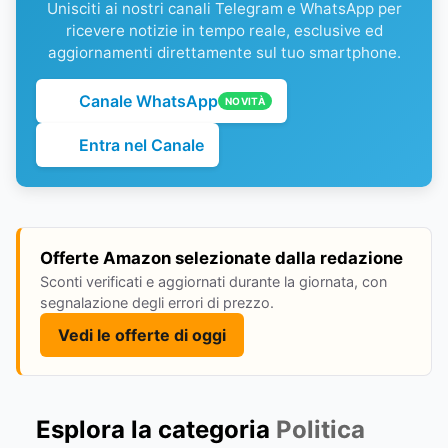
Unisciti ai nostri canali Telegram e WhatsApp per
ricevere notizie in tempo reale, esclusive ed
aggiornamenti direttamente sul tuo smartphone.
Canale WhatsApp
NOVITÀ
Entra nel Canale
Offerte Amazon selezionate dalla redazione
Sconti verificati e aggiornati durante la giornata, con
segnalazione degli errori di prezzo.
Vedi le offerte di oggi
Esplora la categoria
Politica