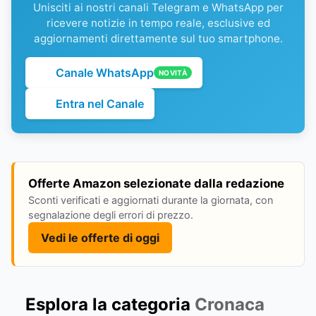
Unisciti ai nostri canali Telegram e WhatsApp per
ricevere notizie in tempo reale, esclusive ed
aggiornamenti direttamente sul tuo smartphone.
Canale WhatsApp
NOVITÀ
Entra nel Canale
Offerte Amazon selezionate dalla redazione
Sconti verificati e aggiornati durante la giornata, con
segnalazione degli errori di prezzo.
Vedi le offerte di oggi
Esplora la categoria
Cronaca