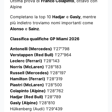
Ottima prova di
Franco Colapinto
, ottavo con
Alpine
Completano la top 10
Hadjar
e
Gasly
, mentre
più indietro troviamo nomi importanti come
Alonso
e
Sainz
.
Classifica qualifiche GP Miami 2026
Antonelli (Mercedes)
1'27"798
Verstappen (Red Bull)
1'27"964
Leclerc (Ferrari)
1'28"143
Norris (McLaren)
1'28"183
Russell (Mercedes)
1'28"197
Hamilton (Ferrari)
1'28"319
Piastri (McLaren)
1'28"500
Colapinto (Alpine)
1'28"762
Hadjar (Red Bull)
1'28"789
Gasly (Alpine)
1'28"810
Hülkenberg (Audi) 1'29"439