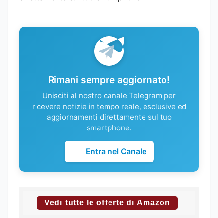
Rimani sempre aggiornato!
Unisciti al nostro canale Telegram per
ricevere notizie in tempo reale, esclusive ed
aggiornamenti direttamente sul tuo
smartphone.
Entra nel Canale