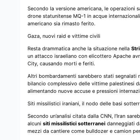
Secondo la versione americana, le operazioni sa
drone statunitense MQ-1 in acque internazional
americano sia rimasto ferito.
Gaza, nuovi raid e vittime civili
Resta drammatica anche la situazione nella
Str
un attacco israeliano con elicottero Apache av
City, causando morti e feriti.
Altri bombardamenti sarebbero stati segnalati nel
bilancio complessivo delle vittime palestinesi da
alimentando nuove accuse e pressioni internazi
Siti missilistici iraniani, il nodo delle basi sotte
Secondo un’analisi citata dalla CNN, l’Iran sare
alcuni
siti missilistici sotterranei
danneggiati d
mezzi da cantiere come bulldozer e camion per r