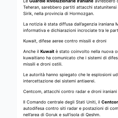
Le
Guardie Rivoluzionarie iraniane
avrebbero c
Teheran, sarebbero partiti attacchi statunitensi 
Sirik, nella provincia di Hormozgan.
La notizia è stata diffusa dall’agenzia iraniana 
informativa e dichiarazioni incrociate tra le part
Kuwait, difese aeree contro missili e droni
Anche il
Kuwait
è stato coinvolto nella nuova on
kuwaitiano ha comunicato che i sistemi di difes
missili e droni ostili.
Le autorità hanno spiegato che le esplosioni udi
intercettazione dei sistemi antiaerei.
Centcom, attacchi contro radar e droni iraniani
Il Comando centrale degli Stati Uniti, il
Centco
autodifesa contro siti radar e postazioni di coma
nell’area di Goruk e sull’isola di Qeshm.