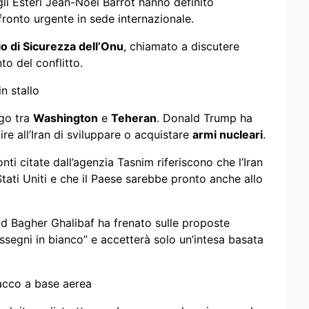
li Esteri Jean-Noël Barrot hanno definito
ronto urgente in sede internazionale.
io di Sicurezza dell’Onu
, chiamato a discutere
nto del conflitto.
in stallo
ogo tra
Washington
e
Teheran
. Donald Trump ha
e all’Iran di sviluppare o acquistare
armi nucleari
.
nti citate dall’agenzia Tasnim riferiscono che l’Iran
Stati Uniti e che il Paese sarebbe pronto anche allo
d Bagher Ghalibaf ha frenato sulle proposte
ssegni in bianco” e accetterà solo un’intesa basata
tacco a base aerea