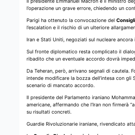
Il presidente Emmanuel Macron e il ministro deg
l’operazione un grave errore, chiedendo un conf
Parigi ha ottenuto la convocazione del
Consigl
l’escalation e il rischio di un ulteriore allargame
Iran e Stati Uniti, negoziati sul nucleare ancora 
Sul fronte diplomatico resta complicato il dial
ribadito che un eventuale accordo dovrà impedir
Da Teheran, però, arrivano segnali di cautela. Fo
intende modificare la bozza dell’intesa con gli 
scenario di mancato accordo.
Il presidente del Parlamento iraniano Mohamma
americane, affermando che l’Iran non firmerà “a
su risultati concreti.
Guardie Rivoluzionarie iraniane, rivendicato at