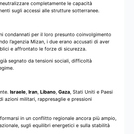
i neutralizzare completamente le capacità
enti sugli accessi alle strutture sotterranee.
mini condannati per il loro presunto coinvolgimento
ndo l’agenzia Mizan, i due erano accusati di aver
ci e affrontato le forze di sicurezza.
già segnato da tensioni sociali, difficoltà
egime.
onte.
Israele
,
Iran
,
Libano
,
Gaza
, Stati Uniti e Paesi
 azioni militari, rappresaglie e pressioni
asformarsi in un conflitto regionale ancora più ampio,
onale, sugli equilibri energetici e sulla stabilità