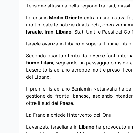
Tensione altissima nella regione tra raid, missil
La crisi in
Medio Oriente
entra in una nuova fase
moltiplicate le notizie di attacchi, operazioni m
Israele
,
Iran
,
Libano
, Stati Uniti e Paesi del Gol
Israele avanza in Libano e supera il fiume Litani
Secondo quanto riferito da diverse fonti interna
fiume Litani
, segnando un passaggio considerat
L’esercito israeliano avrebbe inoltre preso il co
del Libano.
Il premier israeliano Benjamin Netanyahu ha par
gestione del fronte libanese, lasciando intende
oltre il sud del Paese.
La Francia chiede l’intervento dell’Onu
L’avanzata israeliana in
Libano
ha provocato una