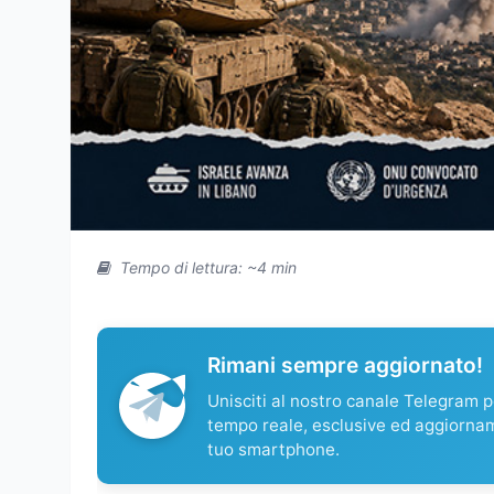
Tempo di lettura: ~4 min
Rimani sempre aggiornato!
Unisciti al nostro canale Telegram pe
tempo reale, esclusive ed aggiorna
tuo smartphone.