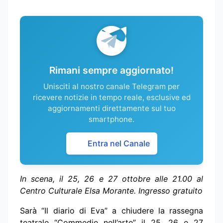
Rimani sempre aggiornato!
Unisciti al nostro canale Telegram per
ricevere notizie in tempo reale, esclusive ed
aggiornamenti direttamente sul tuo
smartphone.
Entra nel Canale
In scena, il 25, 26 e 27 ottobre alle 21.00 al
Centro Culturale Elsa Morante. Ingresso gratuito
Sarà “Il diario di Eva” a chiudere la rassegna
teatrale “Commedie nell’arte” il 25, 26 e 27