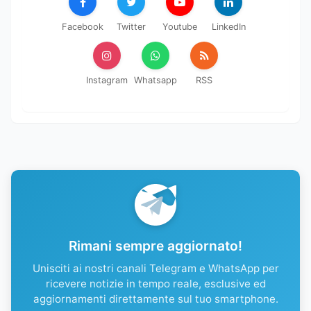
Facebook
Twitter
Youtube
LinkedIn
Instagram
Whatsapp
RSS
Rimani sempre aggiornato!
Unisciti ai nostri canali Telegram e WhatsApp per
ricevere notizie in tempo reale, esclusive ed
aggiornamenti direttamente sul tuo smartphone.