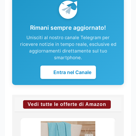
Rimani sempre aggiornato!
Unisciti al nostro canale Telegram per
ricevere notizie in tempo reale, esclusive ed
aggiornamenti direttamente sul tuo
smartphone.
Entra nel Canale