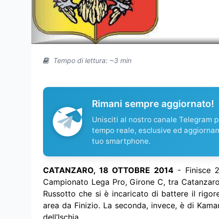
Tempo di lettura: ~3 min
Rimani sempre aggiornato!
Unisciti al nostro canale Telegram pe
tempo reale, esclusive ed aggiorna
tuo smartphone.
CATANZARO, 18 OTTOBRE 2014
- Finisce 2
Campionato Lega Pro, Girone C, tra Catanzaro e
Russotto che si è incaricato di battere il rigo
area da Finizio. La seconda, invece, è di Kama
dell’Ischia.