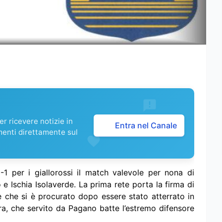
r ricevere notizie in
Entra nel Canale
menti direttamente sul
-1 per i giallorossi il match valevole per nona di
 Ischia Isolaverde. La prima rete porta la firma di
re che si è procurato dopo essere stato atterrato in
ra, che servito da Pagano batte l’estremo difensore