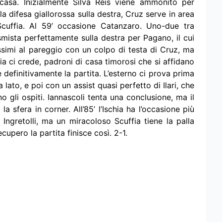
 casa. Inizialmente Silva Reis viene ammonito per
la difesa giallorossa sulla destra, Cruz serve in area
 Scuffia. Al 59’ occasione Catanzaro. Uno-due tra
smista perfettamente sulla destra per Pagano, il cui
nissimi al pareggio con un colpo di testa di Cruz, ma
hia ci crede, padroni di casa timorosi che si affidano
 definitivamente la partita. L’esterno ci prova prima
a lato, e poi con un assist quasi perfetto di Ilari, che
no gli ospiti. Iannascoli tenta una conclusione, ma il
a sfera in corner. All’85’ l’Ischia ha l’occasione più
 Ingretolli, ma un miracoloso Scuffia tiene la palla
cupero la partita finisce così. 2-1.