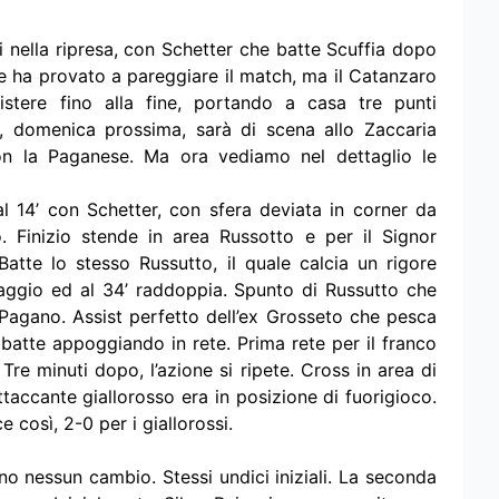
ti nella ripresa, con Schetter che batte Scuffia dopo
ine ha provato a pareggiare il match, ma il Catanzaro
stere fino alla fine, portando a casa tre punti
ro, domenica prossima, sarà di scena allo Zaccaria
con la Paganese. Ma ora vediamo nel dettaglio le
al 14’ con Schetter, con sfera deviata in corner da
. Finizio stende in area Russotto e per il Signor
Batte lo stesso Russutto, il quale calcia un rigore
taggio ed al 34’ raddoppia. Spunto di Russutto che
 Pagano. Assist perfetto dell’ex Grosseto che pesca
batte appoggiando in rete. Prima rete per il franco
 Tre minuti dopo, l’azione si ripete. Cross in area di
taccante giallorosso era in posizione di fuorigioco.
e così, 2-0 per i giallorossi.
ano nessun cambio. Stessi undici iniziali. La seconda