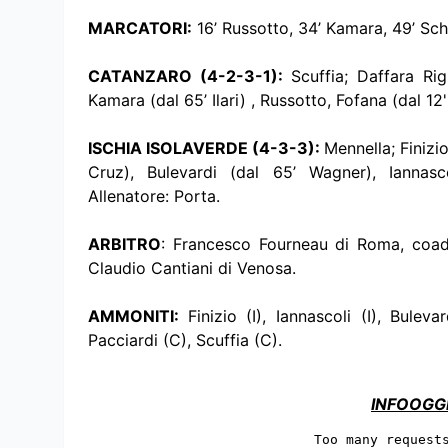
MARCATORI:
16’ Russotto, 34’ Kamara, 49’ Sch
CATANZARO (4-2-3-1):
Scuffia; Daffara Ri
Kamara (dal 65’ Ilari) , Russotto, Fofana (dal 12'
ISCHIA ISOLAVERDE (4-3-3):
Mennella; Finizi
Cruz), Bulevardi (dal 65’ Wagner), Iannascoli
Allenatore: Porta.
ARBITRO
: Francesco Fourneau di Roma, coad
Claudio Cantiani di Venosa.
AMMONITI:
Finizio (I), Iannascoli (I), Bulev
Pacciardi (C), Scuffia (C).
INFOOGG