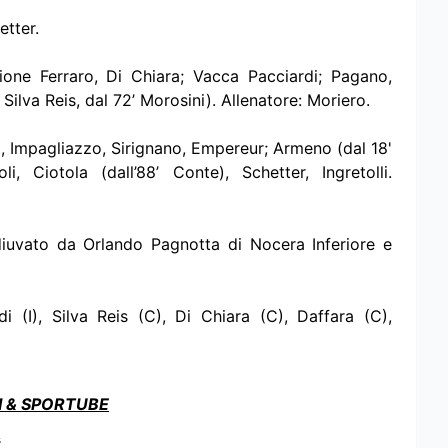
etter.
gione Ferraro, Di Chiara; Vacca Pacciardi; Pagano,
 Silva Reis, dal 72’ Morosini). Allenatore: Moriero.
o, Impagliazzo, Sirignano, Empereur; Armeno (dal 18'
, Ciotola (dall’88’ Conte), Schetter, Ingretolli.
iuvato da Orlando Pagnotta di Nocera Inferiore e
ardi (I), Silva Reis (C), Di Chiara (C), Daffara (C),
I & SPORTUBE