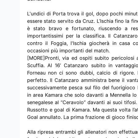
L'undici di Porta trova il gol, dopo pochi minu
essere stato servito da Cruz. L’Ischia fino la f
è stato bravo e fortunato, riuscendo a resi
importantissimi per la classifica. Il Catanza
contro il Foggia, l'Ischia giocherà in casa 
occasioni più importanti del match.
[MORE]Pronti, via ed ospiti subito pericolosi 
Scuffia. Al 16’ Catanzaro subito in vantaggio
Forneau non ci sono dubbi, calcio di rigore. 
perfetto. Il Catanzaro amministra bene il van
successivamente pesca sul filo del fuorigioco
in area Kamara che solo davanti a Mennella lo 
senegalese al “Ceravolo” davanti ai suoi tifosi.
Russotto e goal di Kamara. Ma questa volta l’at
Goal annullato. La prima frazione di gioco finisc
Alla ripresa entrambi gli allenatori non effettu