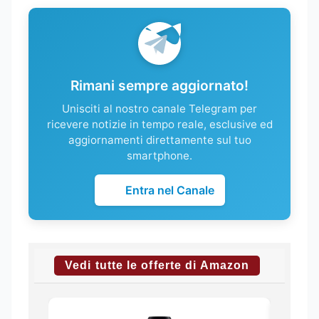
Rimani sempre aggiornato!
Unisciti al nostro canale Telegram per
ricevere notizie in tempo reale, esclusive ed
aggiornamenti direttamente sul tuo
smartphone.
Entra nel Canale