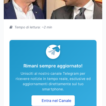
Tempo di lettura: ~2 min
Rimani sempre aggiornato!
Unisciti al nostro canale Telegram per
ricevere notizie in tempo reale, esclusive ed
aggiornamenti direttamente sul tuo
smartphone.
Entra nel Canale