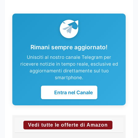
Rimani sempre aggiornato!
Unisciti al nostro canale Telegram per
ricevere notizie in tempo reale, esclusive ed
aggiornamenti direttamente sul tuo
smartphone.
Entra nel Canale