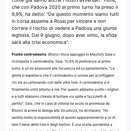
come già sanno anche i nostri avversari". Fiore,
che con Padova 2020 al primo turno ha preso il
9,9%, ha detto: "Da questo momento siamo tutti
in corsa assieme a Rossi per vincere e non
correre il rischio di vedere a Padova una giunta
leghista. Dal 9 giugno, dopo aver vinto, la sfida
sarà alla crisi economica".
Fronte centrodestra.
Bitonci trova appoggio in Maurizio Saia e
ricompatta il centrodestra. Saia, 10,6% di preferenze al primo
turno, è un ex assessore alla Sicurezza ed ex parlamentare. "La
gente si aspettava che il centrodestra si unisse per sconfiggere
chi sta accattonando voti dalle altre liste. Il centrodestra si è
finalmente unito attorno a me. Per questo abbiamo scelto i migliori
e a tutti abbiamo chiesto di buttare via spille e fazzoletti di
partito".
Saia, che in caso di vittoria ha avuto la promessa da
Bitonci di avere la delega alla Sicurezza, ha dichiarato:
"Ho
sentito molto la responsabilità di questo apparentamento e so di
fare il bene delle liste e degli elettori. È una scelta ponderata a