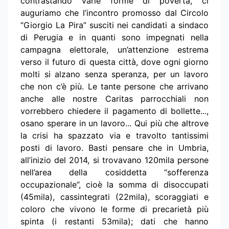
contrastando varie forme di povertà, ci
auguriamo che l’incontro promosso dal Circolo
“Giorgio La Pira” susciti nei candidati a sindaco
di Perugia e in quanti sono impegnati nella
campagna elettorale, un’attenzione estrema
verso il futuro di questa città, dove ogni giorno
molti si alzano senza speranza, per un lavoro
che non c’è più. Le tante persone che arrivano
anche alle nostre Caritas parrocchiali non
vorrebbero chiedere il pagamento di bollette...,
osano sperare in un lavoro... Qui più che altrove
la crisi ha spazzato via e travolto tantissimi
posti di lavoro. Basti pensare che in Umbria,
all’inizio del 2014, si trovavano 120mila persone
nell’area della cosiddetta “sofferenza
occupazionale”, cioè la somma di disoccupati
(45mila), cassintegrati (22mila), scoraggiati e
coloro che vivono le forme di precarietà più
spinta (i restanti 53mila); dati che hanno