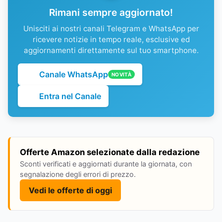
Rimani sempre aggiornato!
Unisciti ai nostri canali Telegram e WhatsApp per
ricevere notizie in tempo reale, esclusive ed
aggiornamenti direttamente sul tuo smartphone.
Canale WhatsApp
NOVITÀ
Entra nel Canale
Offerte Amazon selezionate dalla redazione
Sconti verificati e aggiornati durante la giornata, con
segnalazione degli errori di prezzo.
Vedi le offerte di oggi