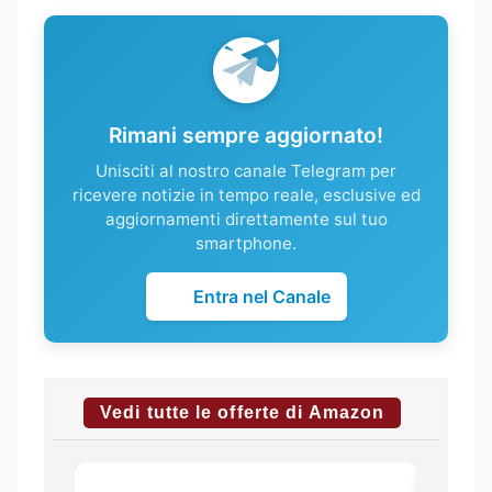
Rimani sempre aggiornato!
Unisciti al nostro canale Telegram per
ricevere notizie in tempo reale, esclusive ed
aggiornamenti direttamente sul tuo
smartphone.
Entra nel Canale