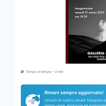
Tempo di lettura: ~2 min
Rimani sempre aggiornato!
Unisciti al nostro canale Telegram pe
tempo reale, esclusive ed aggiorna