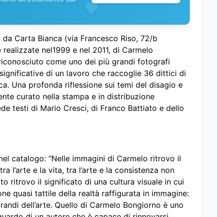
a da Carta Bianca (via Francesco Riso, 72/b
 realizzate nel1999 e nel 2011, di Carmelo
, riconosciuto come uno dei più grandi fotografi
ignificative di un lavoro che raccoglie 36 dittici di
rca. Una profonda riflessione sui temi del disagio e
ente curato nella stampa e in distribuzione
de testi di Mario Cresci, di Franco Battiato e dello
nel catalogo: “Nelle immagini di Carmelo ritrovo il
a l’arte e la vita, tra l’arte e la consistenza non
 ritrovo il significato di una cultura visuale in cui
ne quasi tattile della realtà raffigurata in immagine:
randi dell’arte. Quello di Carmelo Bongiorno è uno
guardo di un autore che è capace di rinnovarsi