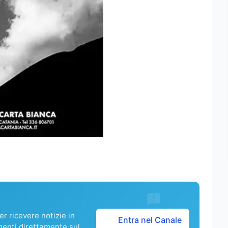
r ricevere notizie in
Entra nel Canale
menti direttamente sul