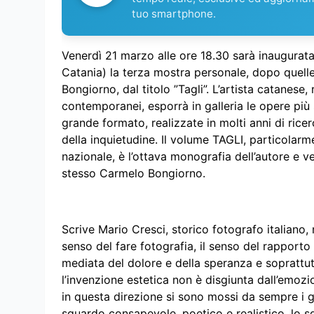
tuo smartphone.
Venerdì 21 marzo alle ore 18.30 sarà inaugurat
Catania) la terza mostra personale, dopo quelle
Bongiorno, dal titolo ”Tagli”. L’artista catanese
contemporanei, esporrà in galleria le opere più s
grande formato, realizzate in molti anni di rice
della inquietudine. Il volume TAGLI, particolarm
nazionale, è l’ottava monografia dell’autore e ve
stesso Carmelo Bongiorno.
Scrive Mario Cresci, storico fotografo italiano, 
senso del fare fotografia, il senso del rapporto tr
mediata del dolore e della speranza e soprattutto
l’invenzione estetica non è disgiunta dall’emozio
in questa direzione si sono mossi da sempre i g
sguardo consapevole, poetico e realistico, lo s