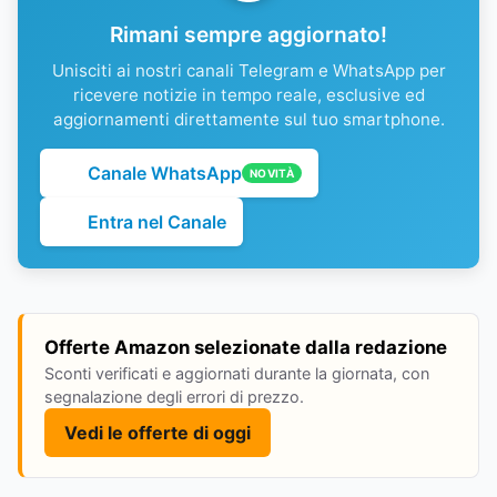
Rimani sempre aggiornato!
Unisciti ai nostri canali Telegram e WhatsApp per
ricevere notizie in tempo reale, esclusive ed
aggiornamenti direttamente sul tuo smartphone.
Canale WhatsApp
NOVITÀ
Entra nel Canale
Offerte Amazon selezionate dalla redazione
Sconti verificati e aggiornati durante la giornata, con
segnalazione degli errori di prezzo.
Vedi le offerte di oggi