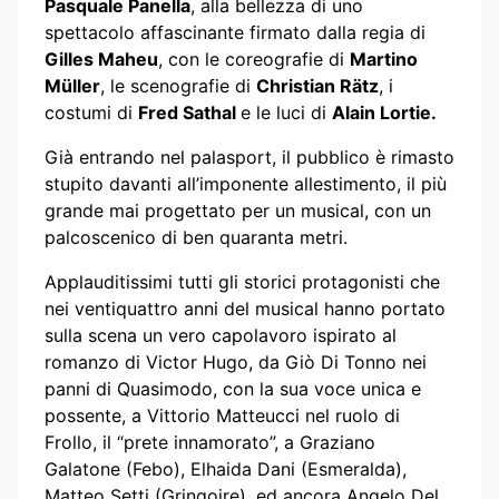
Pasquale Panella
, alla bellezza di uno
spettacolo affascinante firmato dalla regia di
Gilles Maheu
, con le coreografie di
Martino
Müller
, le scenografie di
Christian Rätz
, i
costumi di
Fred Sathal
e le luci di
Alain Lortie.
Già entrando nel palasport, il pubblico è rimasto
stupito davanti all’imponente allestimento, il più
grande mai progettato per un musical, con un
palcoscenico di ben quaranta metri.
Applauditissimi tutti gli storici protagonisti che
nei ventiquattro anni del musical hanno portato
sulla scena un vero capolavoro ispirato al
romanzo di Victor Hugo, da Giò Di Tonno nei
panni di Quasimodo, con la sua voce unica e
possente, a Vittorio Matteucci nel ruolo di
Frollo, il “prete innamorato”, a Graziano
Galatone (Febo), Elhaida Dani (Esmeralda),
Matteo Setti (Gringoire), ed ancora Angelo Del