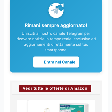
Rimani sempre aggiornato!
Unisciti al nostro canale Telegram per
ricevere notizie in tempo reale, esclusive ed
aggiornamenti direttamente sul tuo
smartphone.
Entra nel Canale