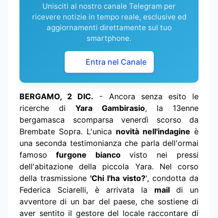
Unisciti al nostro canale Telegram per
ricevere notizie in tempo reale, esclusive ed
aggiornamenti direttamente sul tuo
smartphone.
Entra nel Canale
BERGAMO, 2 DIC.
- Ancora senza esito le
ricerche di
Yara Gambirasio
, la 13enne
bergamasca scomparsa venerdì scorso da
Brembate Sopra. L'unica
novità nell'indagine
è
una seconda testimonianza che parla dell'ormai
famoso
furgone bianco
visto nei pressi
dell'abitazione della piccola Yara. Nel corso
della trasmissione
'Chi l'ha visto?
', condotta da
Federica Sciarelli, è arrivata la
mail
di un
avventore di un bar del paese, che sostiene di
aver sentito il gestore del locale raccontare di