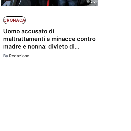
CRONACA
Uomo accusato di
maltrattamenti e minacce contro
madre e nonna: divieto di
avvicinamento
By
Redazione