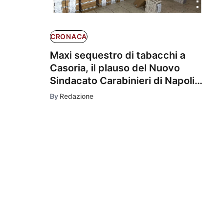
CRONACA
Maxi sequestro di tabacchi a
Casoria, il plauso del Nuovo
Sindacato Carabinieri di Napoli
ai giovani colleghi: “Eccezionale
By
Redazione
intuito operativo”