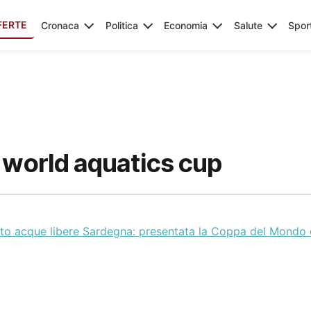
FERTE
Cronaca
Politica
Economia
Salute
Spor
 world aquatics cup
to acque libere Sardegna: presentata la Coppa del Mondo 