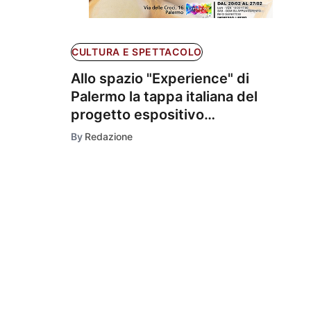
CULTURA E SPETTACOLO
Allo spazio "Experience" di
Palermo la tappa italiana del
progetto espositivo
internazionale che celebra
By
Redazione
sessantacinque anni di carriera
artistica di Mario Zammit Lewis