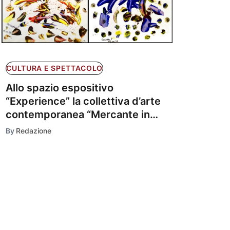
CULTURA E SPETTACOLO
Allo spazio espositivo
“Experience” la collettiva d’arte
contemporanea “Mercante in
Fiera” a cura di Leonarda
By
Redazione
Zappulla