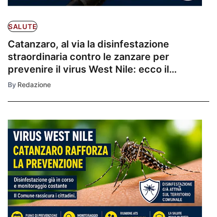
SALUTE
Catanzaro, al via la disinfestazione
straordinaria contro le zanzare per
prevenire il virus West Nile: ecco il
calendario e le zone interessate
By
Redazione