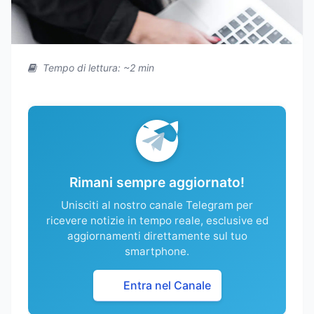
Tempo di lettura: ~2 min
Rimani sempre aggiornato!
Unisciti al nostro canale Telegram per
ricevere notizie in tempo reale, esclusive ed
aggiornamenti direttamente sul tuo
smartphone.
Entra nel Canale