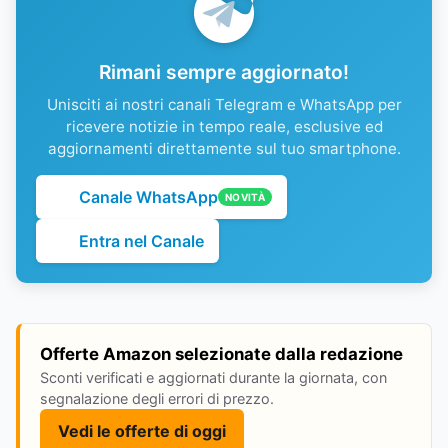
Rimani sempre aggiornato!
Unisciti ai nostri canali Telegram e WhatsApp per
ricevere notizie in tempo reale, esclusive ed
aggiornamenti direttamente sul tuo smartphone.
Canale WhatsApp
NOVITÀ
Entra nel Canale
Offerte Amazon selezionate dalla redazione
Sconti verificati e aggiornati durante la giornata, con
segnalazione degli errori di prezzo.
Vedi le offerte di oggi