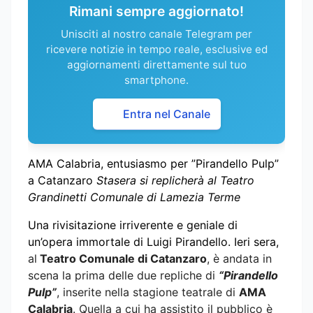
Rimani sempre aggiornato!
Unisciti al nostro canale Telegram per
ricevere notizie in tempo reale, esclusive ed
aggiornamenti direttamente sul tuo
smartphone.
Entra nel Canale
AMA Calabria, entusiasmo per ”Pirandello Pulp”
a Catanzaro
Stasera si replicherà al Teatro
Grandinetti Comunale di Lamezia Terme
Una rivisitazione irriverente e geniale di
un’opera immortale di Luigi Pirandello. Ieri sera,
al
Teatro Comunale di Catanzaro
, è andata in
scena la prima delle due repliche di
“Pirandello
Pulp”
, inserite nella stagione teatrale di
AMA
Calabria
. Quella a cui ha assistito il pubblico è