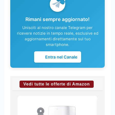
Rimani sempre aggiornato!
Unisciti al nostro canale Telegram per
ricevere notizie in tempo reale, esclusive ed
aggiornamenti direttamente sul tuo
smartphone.
Entra nel Canale