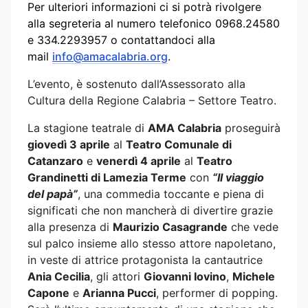
Per ulteriori informazioni ci si potrà rivolgere
alla segreteria al numero telefonico 0968.24580
e 334.2293957 o contattandoci alla
mail
info@amacalabria.org
.
L’evento, è sostenuto dall’Assessorato alla
Cultura della Regione Calabria – Settore Teatro.
La stagione teatrale di
AMA Calabria
proseguirà
giovedì 3 aprile
al
Teatro Comunale di
Catanzaro
e
venerdì 4 aprile
al
Teatro
Grandinetti di Lamezia Terme
con
“Il viaggio
del papà”
, una commedia toccante e piena di
significati che non mancherà di divertire grazie
alla presenza di
Maurizio Casagrande
che vede
sul palco insieme allo stesso attore napoletano,
in veste di attrice protagonista la cantautrice
Ania Cecilia
, gli attori
Giovanni Iovino
,
Michele
Capone
e
Arianna Pucci
, performer di popping.