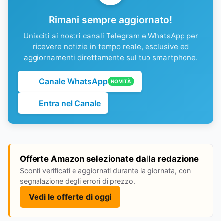
Rimani sempre aggiornato!
Unisciti ai nostri canali Telegram e WhatsApp per
ricevere notizie in tempo reale, esclusive ed
aggiornamenti direttamente sul tuo smartphone.
Canale WhatsApp
NOVITÀ
Entra nel Canale
Offerte Amazon selezionate dalla redazione
Sconti verificati e aggiornati durante la giornata, con
segnalazione degli errori di prezzo.
Vedi le offerte di oggi