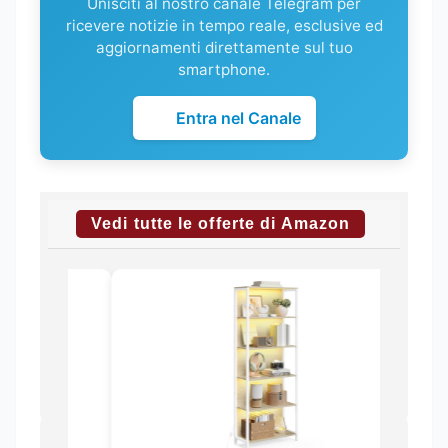
Unisciti al nostro canale Telegram per
ricevere notizie in tempo reale, esclusive ed
aggiornamenti direttamente sul tuo
smartphone.
Entra nel Canale